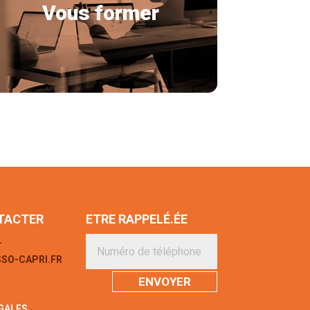
Vous former
TACTER
ETRE RAPPELÉ.ÉE
1
SO-CAPRI.FR
ENVOYER
GALES