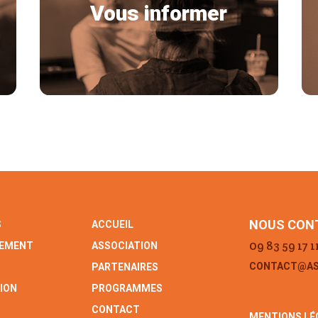
Vous informer
NOUS CON
S
ACCUEIL
09 83 59 17 1
EMENT
ASSOCIATION
CONTACT@AS
PARTENAIRES
TION
PROGRAMMES
CONTACT
MENTIONS LÉ