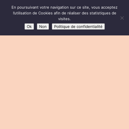
En poursuivant votre navigation sur ce site, vous acceptez
MENU
l’utilisation de Cookies afin de réaliser des statistiques de
visites.
Ok
Non
Politique de confidentialité