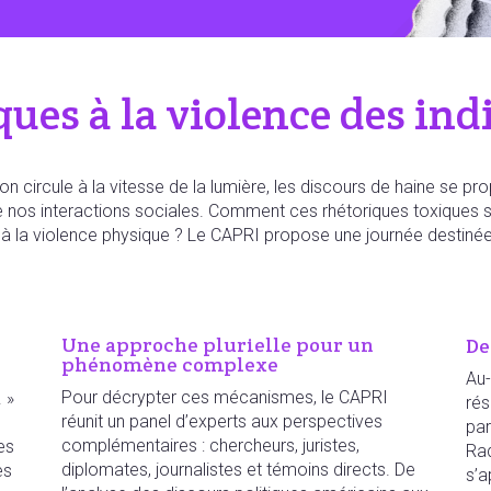
ques à la violence des ind
 circule à la vitesse de la lumière, les discours de haine se pr
os interactions sociales. Comment ces rhétoriques toxiques s’in
 la violence physique ? Le CAPRI propose une journée destinée
Une approche plurielle pour un
De
phénomène complexe
Au-
Pour décrypter ces mécanismes, le CAPRI
 »
rés
réunit un panel d’experts aux perspectives
e
par
complémentaires : chercheurs, juristes,
es
Rad
diplomates, journalistes et témoins directs. De
es
s’a