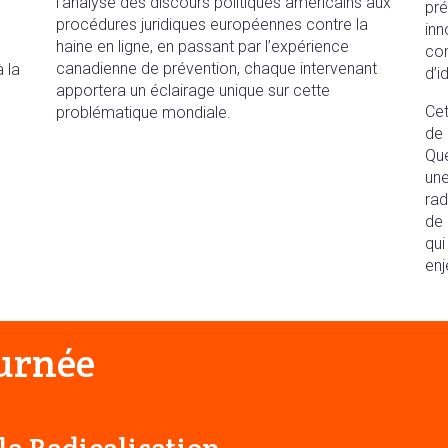
l’analyse des discours politiques américains aux
pré
procédures juridiques européennes contre la
inn
haine en ligne, en passant par l’expérience
con
canadienne de prévention, chaque intervenant
 la
d’i
apportera un éclairage unique sur cette
Cet
problématique mondiale.
de 
Qué
une
rad
de 
qui
enj
ournée