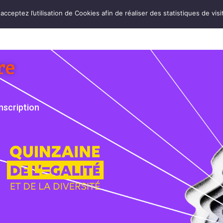
cceptez l’utilisation de Cookies afin de réaliser des statistiques de visi
A HAINE
ACCUEIL
ASSOCIATION
PARTENAIRES
P
re
inscription