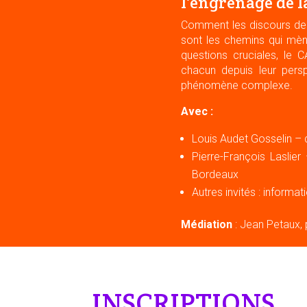
l'engrenage de l
Comment les discours de h
sont les chemins qui mèn
questions cruciales, le 
chacun depuis leur persp
phénomène complexe.
Avec :
Louis Audet Gosselin – 
Pierre-François Laslier
Bordeaux
Autres invités : informa
Médiation
: Jean Petaux, 
INSCRIPTIONS